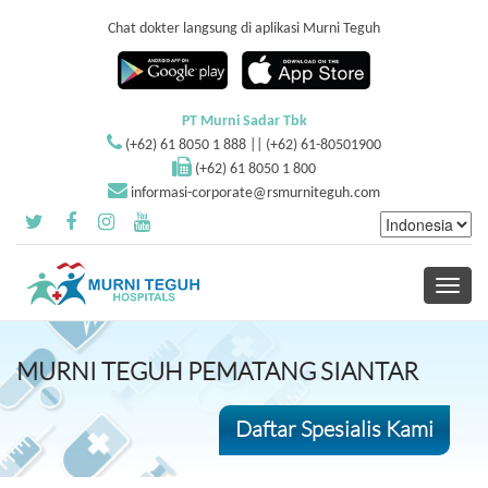
Chat dokter langsung di aplikasi Murni Teguh
PT Murni Sadar Tbk
(+62) 61 8050 1 888 || (+62) 61-80501900
(+62) 61 8050 1 800
informasi-corporate@rsmurniteguh.com
Toggle
navigati
MURNI TEGUH PEMATANG SIANTAR
Daftar Spesialis Kami