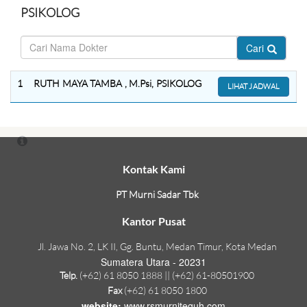
PSIKOLOG
Cari
1
RUTH MAYA TAMBA , M.Psi, PSIKOLOG
LIHAT JADWAL
Kontak Kami
PT Murni Sadar Tbk
Kantor Pusat
Jl. Jawa No. 2, LK II, Gg. Buntu, Medan Timur, Kota Medan
Sumatera Utara - 20231
Telp.
(+62) 61 8050 1888 || (+62) 61-80501900
Fax
(+62) 61 8050 1800
website:
www.rsmurniteguh.com