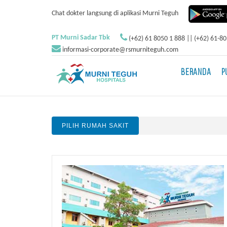
Chat dokter langsung di aplikasi Murni Teguh
PT Murni Sadar Tbk
(+62) 61 8050 1 888 || (+62) 61-8
informasi-corporate@rsmurniteguh.com
BERANDA
P
PILIH RUMAH SAKIT