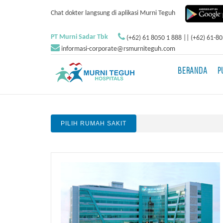
Chat dokter langsung di aplikasi Murni Teguh
PT Murni Sadar Tbk
(+62) 61 8050 1 888 || (+62) 61-8
informasi-corporate@rsmurniteguh.com
BERANDA
P
PILIH RUMAH SAKIT