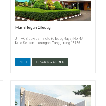
Murni Teguh Ciledug
Jln. HOS Cokroaminoto (Ciledug Raya) No. 4A
Kreo Selatan - Larangan, Tanggerang 15156
PILIH
TRACKING ORDER