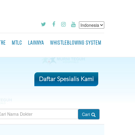
TRE
MTLC
LAINNYA
WHISTLEBLOWING SYSTEM
Daftar Spesialis Kami
Cari