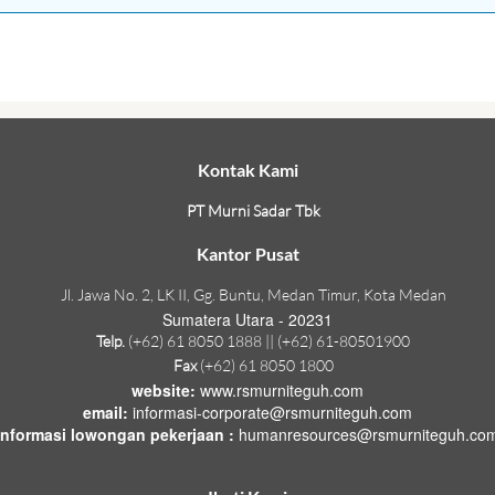
Kontak Kami
PT Murni Sadar Tbk
Kantor Pusat
Jl. Jawa No. 2, LK II, Gg. Buntu, Medan Timur, Kota Medan
Sumatera Utara - 20231
Telp.
(+62) 61 8050 1888 || (+62) 61-80501900
Fax
(+62) 61 8050 1800
website:
www.rsmurniteguh.com
email:
informasi-corporate@rsmurniteguh.com
informasi lowongan pekerjaan :
humanresources@rsmurniteguh.co