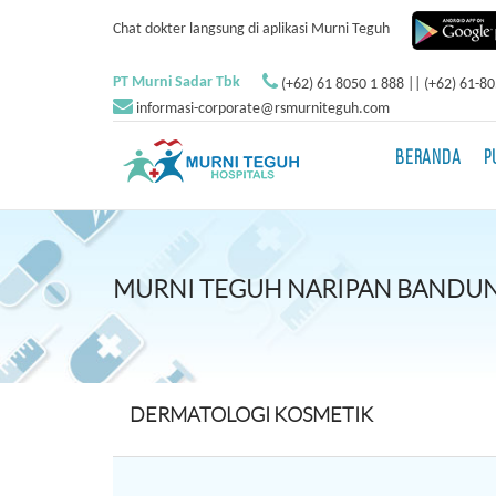
Chat dokter langsung di aplikasi Murni Teguh
PT Murni Sadar Tbk
(+62) 61 8050 1 888 || (+62) 61-8
informasi-corporate@rsmurniteguh.com
BERANDA
P
MURNI TEGUH NARIPAN BANDU
DERMATOLOGI KOSMETIK