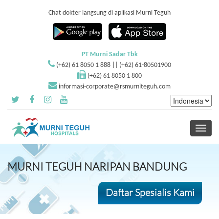
Chat dokter langsung di aplikasi Murni Teguh
PT Murni Sadar Tbk
(+62) 61 8050 1 888 || (+62) 61-80501900
(+62) 61 8050 1 800
informasi-corporate@rsmurniteguh.com
Toggle
navigati
MURNI TEGUH NARIPAN BANDUNG
Daftar Spesialis Kami