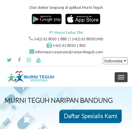
Chat dokter langsung di aplikasi Murni Teguh
PT Murni Sadar Tbk
(+62) 61 8050 1 888 || (+62) 61-80501900
(+62) 61 8050 1 800
informasi-corporate@rsmurniteguh.com
Toggle
navigati
MURNI TEGUH NARIPAN BANDUNG
Daftar Spesialis Kami