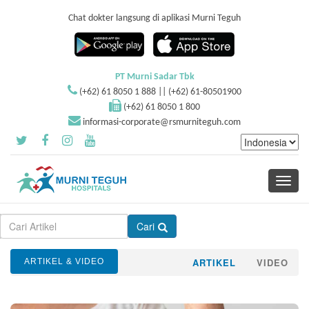
Chat dokter langsung di aplikasi Murni Teguh
PT Murni Sadar Tbk
(+62) 61 8050 1 888 || (+62) 61-80501900
(+62) 61 8050 1 800
informasi-corporate@rsmurniteguh.com
Toggle
navigati
Cari
ARTIKEL
VIDEO
ARTIKEL & VIDEO