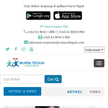
Chat dokter langsung di aplikasi Murni Teguh
PT Murni Sadar Tbk
(+62) 61 8050 1 888 || (+62) 61-80501900
(+62) 61 8050 1 800
informasi-corporate@rsmurniteguh.com
Toggle
navigati
Cari
ARTIKEL
VIDEO
ARTIKEL & VIDEO