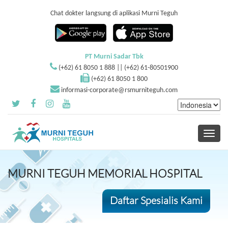
Chat dokter langsung di aplikasi Murni Teguh
PT Murni Sadar Tbk
(+62) 61 8050 1 888 || (+62) 61-80501900
(+62) 61 8050 1 800
informasi-corporate@rsmurniteguh.com
Toggle
navigati
MURNI TEGUH MEMORIAL HOSPITAL
Daftar Spesialis Kami