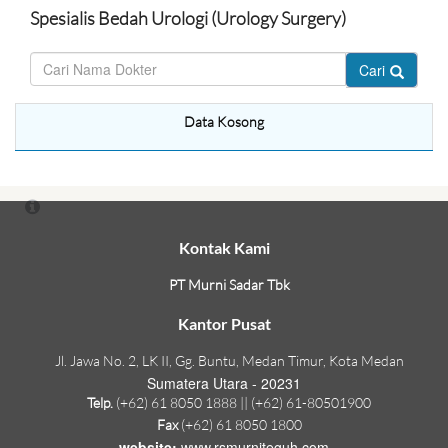
Spesialis Bedah Urologi (Urology Surgery)
Cari
Data Kosong
Kontak Kami
PT Murni Sadar Tbk
Kantor Pusat
Jl. Jawa No. 2, LK II, Gg. Buntu, Medan Timur, Kota Medan
Sumatera Utara - 20231
Telp.
(+62) 61 8050 1888 || (+62) 61-80501900
Fax
(+62) 61 8050 1800
website:
www.rsmurniteguh.com