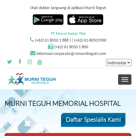
Chat dokter langsung di aplikasi Murni Teguh
PT Murni Sadar Tbk
(+62) 61 8050 1 888 || (+62) 61-80501900
(+62) 61 8050 1 800
informasi-corporate@rsmurniteguh.com
Toggle
navigati
MURNI TEGUH MEMORIAL HOSPITAL
Daftar Spesialis Kami