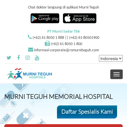
Chat dokter langsung di aplikasi Murni Teguh
PT Murni Sadar Tbk
(+62) 61 8050 1 888 || (+62) 61-80501900
(+62) 61 8050 1 800
informasi-corporate@rsmurniteguh.com
Toggle
navigati
MURNI TEGUH MEMORIAL HOSPITAL
Daftar Spesialis Kami