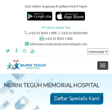
Chat dokter langsung di aplikasi Murni Teguh
PT Murni Sadar Tbk
(+62) 61 8050 1 888 || (+62) 61-80501900
(+62) 61 8050 1 800
informasi-corporate@rsmurniteguh.com
Toggle
navigati
MURNI TEGUH MEMORIAL HOSPITAL
Daftar Spesialis Kami