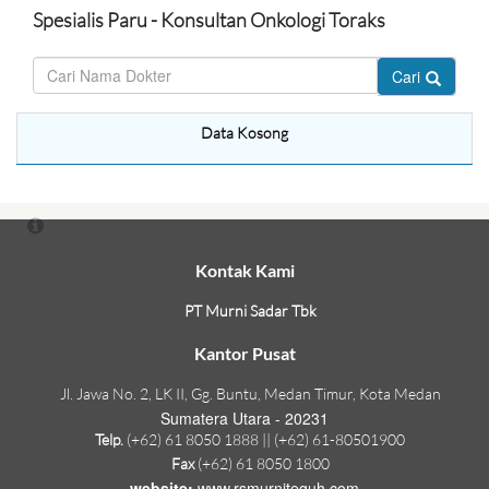
Spesialis Paru - Konsultan Onkologi Toraks
Cari
Data Kosong
Kontak Kami
PT Murni Sadar Tbk
Kantor Pusat
Jl. Jawa No. 2, LK II, Gg. Buntu, Medan Timur, Kota Medan
Sumatera Utara - 20231
Telp.
(+62) 61 8050 1888 || (+62) 61-80501900
Fax
(+62) 61 8050 1800
website:
www.rsmurniteguh.com