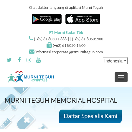
Chat dokter langsung di aplikasi Murni Teguh
PT Murni Sadar Tbk
(+62) 61 8050 1 888 || (+62) 61-80501900
(+62) 61 8050 1 800
informasi-corporate@rsmurniteguh.com
Toggle
navigati
MURNI TEGUH MEMORIAL HOSPITAL
Daftar Spesialis Kami