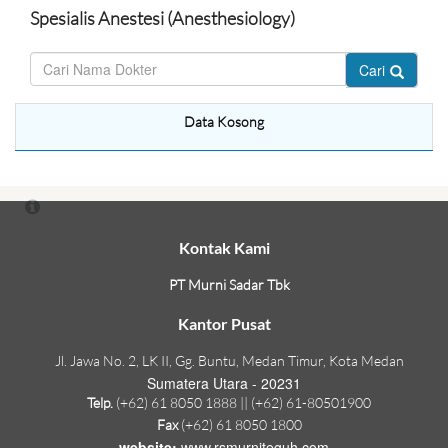
Spesialis Anestesi (Anesthesiology)
Cari
Data Kosong
Kontak Kami
PT Murni Sadar Tbk
Kantor Pusat
Jl. Jawa No. 2, LK II, Gg. Buntu, Medan Timur, Kota Medan
Sumatera Utara - 20231
Telp.
(+62) 61 8050 1888 || (+62) 61-80501900
Fax
(+62) 61 8050 1800
website:
www.rsmurniteguh.com