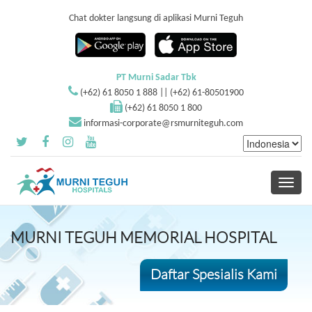
Chat dokter langsung di aplikasi Murni Teguh
PT Murni Sadar Tbk
(+62) 61 8050 1 888 || (+62) 61-80501900
(+62) 61 8050 1 800
informasi-corporate@rsmurniteguh.com
Toggle
navigati
MURNI TEGUH MEMORIAL HOSPITAL
Daftar Spesialis Kami