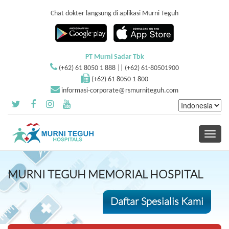
Chat dokter langsung di aplikasi Murni Teguh
PT Murni Sadar Tbk
(+62) 61 8050 1 888 || (+62) 61-80501900
(+62) 61 8050 1 800
informasi-corporate@rsmurniteguh.com
Toggle
navigati
MURNI TEGUH MEMORIAL HOSPITAL
Daftar Spesialis Kami