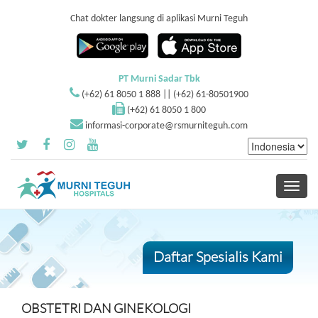
Chat dokter langsung di aplikasi Murni Teguh
PT Murni Sadar Tbk
(+62) 61 8050 1 888 || (+62) 61-80501900
(+62) 61 8050 1 800
informasi-corporate@rsmurniteguh.com
Toggle
navigati
Daftar Spesialis Kami
OBSTETRI DAN GINEKOLOGI