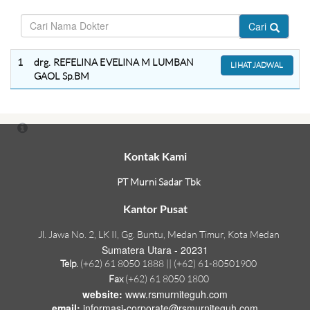
Cari
1
drg. REFELINA EVELINA M LUMBAN
LIHAT JADWAL
GAOL Sp.BM
Kontak Kami
PT Murni Sadar Tbk
Kantor Pusat
Jl. Jawa No. 2, LK II, Gg. Buntu, Medan Timur, Kota Medan
Sumatera Utara - 20231
Telp.
(+62) 61 8050 1888 || (+62) 61-80501900
Fax
(+62) 61 8050 1800
website:
www.rsmurniteguh.com
email:
informasi-corporate@rsmurniteguh.com