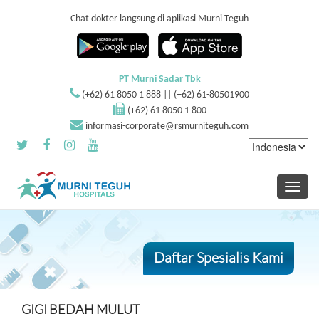
Chat dokter langsung di aplikasi Murni Teguh
PT Murni Sadar Tbk
(+62) 61 8050 1 888 || (+62) 61-80501900
(+62) 61 8050 1 800
informasi-corporate@rsmurniteguh.com
Toggle
navigati
Daftar Spesialis Kami
GIGI BEDAH MULUT