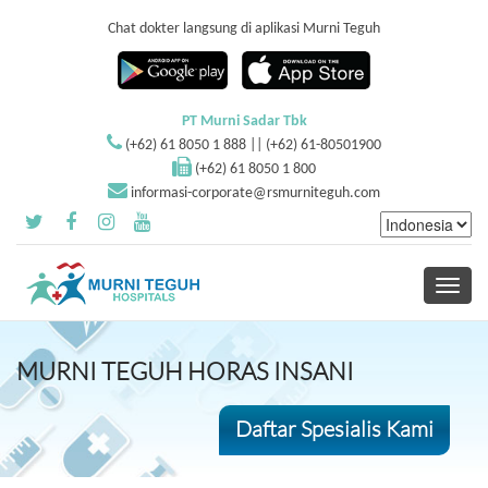
Chat dokter langsung di aplikasi Murni Teguh
PT Murni Sadar Tbk
(+62) 61 8050 1 888 || (+62) 61-80501900
(+62) 61 8050 1 800
informasi-corporate@rsmurniteguh.com
Toggle
navigati
MURNI TEGUH HORAS INSANI
Daftar Spesialis Kami