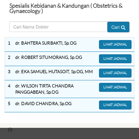
Spesialis Kebidanan & Kandungan ( Obstetrics &
Gynaecology )
Cari
1
dr. BAHTERA SURBAKTI, Sp.OG
LIHAT JADWAL
2
dr. ROBERT SITUMORANG, Sp.OG
LIHAT JADWAL
3
dr. EKA SAMUEL HUTASOIT, Sp.OG, MM
LIHAT JADWAL
4
dr. WILSON TIRTA CHANDRA
LIHAT JADWAL
PANGGABEAN, Sp.OG
5
dr. DAVID CHANDRA, Sp.OG
LIHAT JADWAL