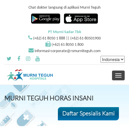
Chat dokter langsung di aplikasi Murni Teguh
PT Murni Sadar Tbk
(+62) 61 8050 1 888 || (+62) 61-80501900
(+62) 61 8050 1 800
informasi-corporate@rsmurniteguh.com
Toggle
navigati
MURNI TEGUH HORAS INSANI
Daftar Spesialis Kami