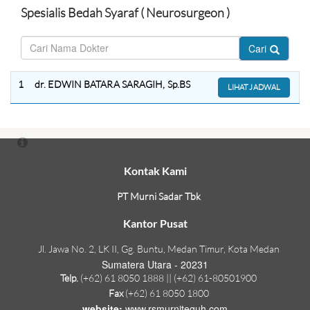
Spesialis Bedah Syaraf ( Neurosurgeon )
Cari
1
dr. EDWIN BATARA SARAGIH, Sp.BS
LIHAT JADWAL
Kontak Kami
PT Murni Sadar Tbk
Kantor Pusat
Jl. Jawa No. 2, LK II, Gg. Buntu, Medan Timur, Kota Medan
Sumatera Utara - 20231
Telp.
(+62) 61 8050 1888 || (+62) 61-80501900
Fax
(+62) 61 8050 1800
website:
www.rsmurniteguh.com