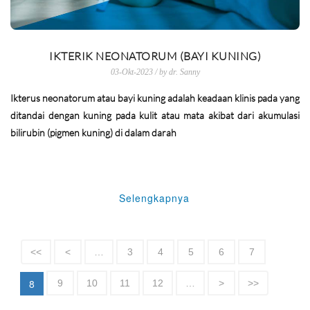
IKTERIK NEONATORUM (BAYI KUNING)
03-Okt-2023 / by dr. Sanny
Ikterus neonatorum atau bayi kuning adalah keadaan klinis pada yang
ditandai dengan kuning pada kulit atau mata akibat dari akumulasi
bilirubin (pigmen kuning) di dalam darah
Selengkapnya
<<
<
…
3
4
5
6
7
8
9
10
11
12
…
>
>>