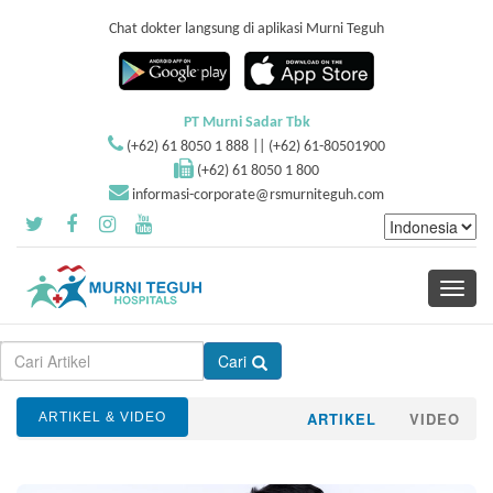
Chat dokter langsung di aplikasi Murni Teguh
PT Murni Sadar Tbk
(+62) 61 8050 1 888 || (+62) 61-80501900
(+62) 61 8050 1 800
informasi-corporate@rsmurniteguh.com
Toggle
navigati
Cari
ARTIKEL
VIDEO
ARTIKEL & VIDEO