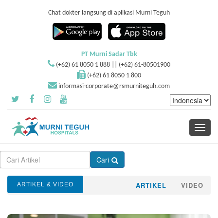
Chat dokter langsung di aplikasi Murni Teguh
PT Murni Sadar Tbk
(+62) 61 8050 1 888 || (+62) 61-80501900
(+62) 61 8050 1 800
informasi-corporate@rsmurniteguh.com
Toggle
navigati
Cari
ARTIKEL
VIDEO
ARTIKEL & VIDEO