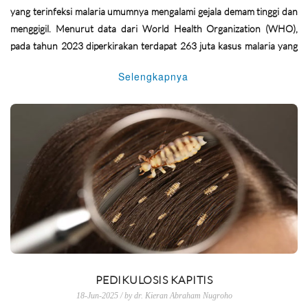
yang terinfeksi malaria umumnya mengalami gejala demam tinggi dan
menggigil. Menurut data dari World Health Organization (WHO),
pada tahun 2023 diperkirakan terdapat 263 juta kasus malaria yang
menyebabkan 597.000 kematian di 83 negara. Malaria biasanya
Selengkapnya
dijumpai pada daerah beriklim tropis yang merupakan lokasi optimal
bagi nyamuk Anopheles untuk berkembang biak.
PEDIKULOSIS KAPITIS
18-Jun-2025 / by dr. Kieran Abraham Nugroho