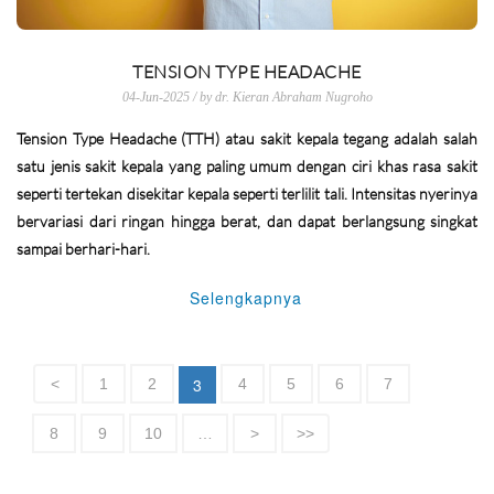
TENSION TYPE HEADACHE
04-Jun-2025 / by dr. Kieran Abraham Nugroho
Tension Type Headache (TTH) atau sakit kepala tegang adalah salah
satu jenis sakit kepala yang paling umum dengan ciri khas rasa sakit
seperti tertekan disekitar kepala seperti terlilit tali. Intensitas nyerinya
bervariasi dari ringan hingga berat, dan dapat berlangsung singkat
sampai berhari-hari.
Selengkapnya
3
<
1
2
4
5
6
7
8
9
10
…
>
>>