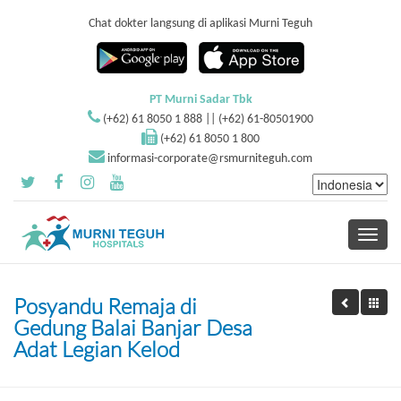
Chat dokter langsung di aplikasi Murni Teguh
PT Murni Sadar Tbk
(+62) 61 8050 1 888 || (+62) 61-80501900
(+62) 61 8050 1 800
informasi-corporate@rsmurniteguh.com
Toggle
navigati
Posyandu Remaja di
Gedung Balai Banjar Desa
Adat Legian Kelod