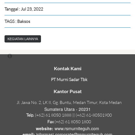
Tanggal : Jul 23, 2022
TAGS : Baksos
KEGIATAN LAINNYA
Kontak Kami
PT Murni Sadar Tbk
Kantor Pusat
Jl. Jawa No. 2, LK II, Gg. Buntu, Medan Timur, Kota Medan
Sumatera Utara - 20231
Telp.
(+62) 61 8050 1888 || (+62) 61-80501900
Fax
(+62) 61 8050 1800
website:
www.rsmurniteguh.com
email:
informasi-corporate@rsmurniteguh.com