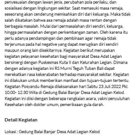
penyesuaian dengan lawan jenis, perubahan pola perilaku, dan
sosialisasi dengan lingkungan sekitar. Saat memasuki masa remaja,
seseorang akan cenderung memisahkan diri dari keluarga. Maka tidak
salah dikatakan bahwa asa remaja adalah masa rentan dengan
berbagaia masalah. Mulai dari permasalahan diri sendiri, keluarga,
hingga permasalahan dengan perkembangan zaman. Oleh karena itu
perlu adanya pendampingan dan pembinaan agar remaja tidak
terjerumus pada hal negative yang dapat merugikan diri sendiri
maupun orang lain disekitarnya. Kegiatan berikut merupakan
kegiatan pelayanan kesehatan bagi masyarakat Desa Adat Legian
bersinergi dengan Puskesmas Kuta II dan Kelurahan Legian. Dimana
dengan adanya kegiatan ini RS Murni Teguh Tuban Bali dapat
merekatkan rasa kekerabatan terhadap masyarakat sekitar. Kegiatan
ini dilakukan untuk memberikan manfaat dan tujuan-tujuan tertentu.
Kegiatan Posyandu Remaja dilaksanakan hari Sabtu 23 Juli 2022 Pkl.
10.00- 12.30 Wita di Gedung Balai Banjar Desa Adat Legian Kelod.
Kegiatan ini diisi dengan beberapa rangkaian acara, yakni penyuluhan
Kesehatan oleh dokter umum, pemeriksaan gula darah.
Detail Kegiatan
Lokasi : Gedung Balai Banjar Desa Adat Legian Kelod