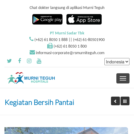
Chat dokter langsung di aplikasi Murni Teguh
PT Murni Sadar Tbk
(+62) 61 8050 1 888 || (+62) 61-80501900
(+62) 61 8050 1 800
informasi-corporate@rsmurniteguh.com
Toggle
navigati
Kegiatan Bersih Pantai