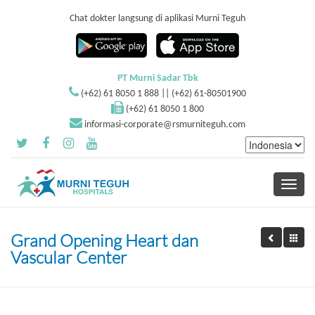
Chat dokter langsung di aplikasi Murni Teguh
PT Murni Sadar Tbk
(+62) 61 8050 1 888 || (+62) 61-80501900
(+62) 61 8050 1 800
informasi-corporate@rsmurniteguh.com
Toggle
navigati
Grand Opening Heart dan
Vascular Center