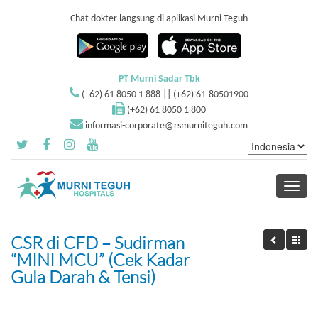
Chat dokter langsung di aplikasi Murni Teguh
PT Murni Sadar Tbk
(+62) 61 8050 1 888 || (+62) 61-80501900
(+62) 61 8050 1 800
informasi-corporate@rsmurniteguh.com
Toggle
navigati
CSR di CFD – Sudirman
“MINI MCU” (Cek Kadar
Gula Darah & Tensi)