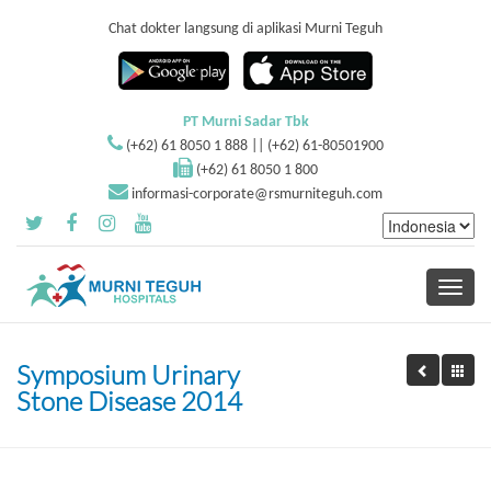
Chat dokter langsung di aplikasi Murni Teguh
PT Murni Sadar Tbk
(+62) 61 8050 1 888 || (+62) 61-80501900
(+62) 61 8050 1 800
informasi-corporate@rsmurniteguh.com
Toggle
navigati
Symposium Urinary
Stone Disease 2014