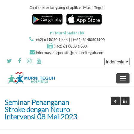
Chat dokter langsung di aplikasi Murni Teguh
PT Murni Sadar Tbk
(+62) 61 8050 1 888 || (+62) 61-80501900
(+62) 61 8050 1 800
informasi-corporate@rsmurniteguh.com
Toggle
navigati
Seminar Penanganan
Stroke dengan Neuro
Intervensi 08 Mei 2023