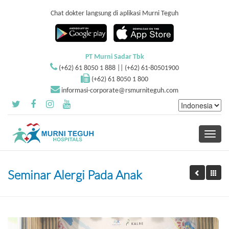
Chat dokter langsung di aplikasi Murni Teguh
PT Murni Sadar Tbk
(+62) 61 8050 1 888 || (+62) 61-80501900
(+62) 61 8050 1 800
informasi-corporate@rsmurniteguh.com
Toggle
navigati
Seminar Alergi Pada Anak