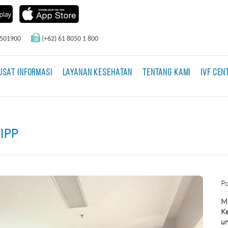
0501900
(+62) 61 8050 1 800
USAT INFORMASI
LAYANAN KESEHATAN
TENTANG KAMI
IVF CEN
PIPP
Po
Mu
Ke
un