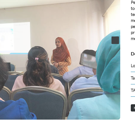
Pe
to
te
me
pe
pr
me
D
Lo
Ta
TA