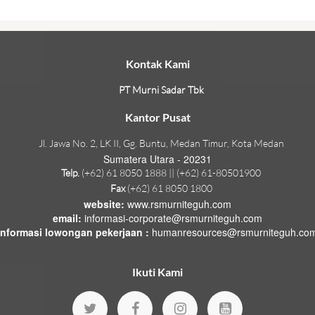
Kontak Kami
PT Murni Sadar Tbk
Kantor Pusat
Jl. Jawa No. 2, LK II, Gg. Buntu, Medan Timur, Kota Medan
Sumatera Utara - 20231
Telp.
(+62) 61 8050 1888 || (+62) 61-80501900
Fax
(+62) 61 8050 1800
website:
www.rsmurniteguh.com
email:
informasi-corporate@rsmurniteguh.com
informasi lowongan pekerjaan :
humanresources@rsmurniteguh.co
Ikuti Kami