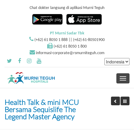
Chat dokter langsung di aplikasi Murni Teguh
PT Murni Sadar Tbk
(+62) 61 8050 1 888 || (+62) 61-80501900
(+62) 61 8050 1 800
informasi-corporate@rsmurniteguh.com
Toggle
navigati
Health Talk & mini MCU
Bersama Sequislife The
Legend Master Agency