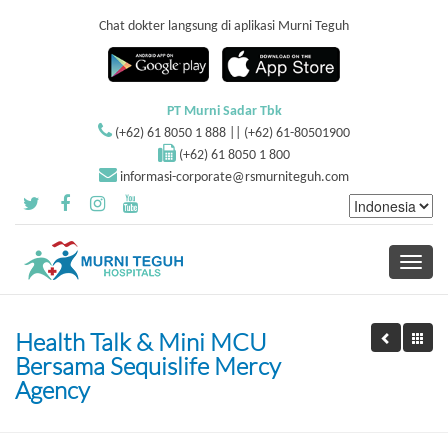
Chat dokter langsung di aplikasi Murni Teguh
PT Murni Sadar Tbk
(+62) 61 8050 1 888 || (+62) 61-80501900
(+62) 61 8050 1 800
informasi-corporate@rsmurniteguh.com
Toggle
navigati
Health Talk & Mini MCU
Bersama Sequislife Mercy
Agency