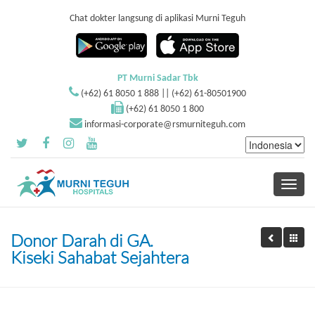
Chat dokter langsung di aplikasi Murni Teguh
PT Murni Sadar Tbk
(+62) 61 8050 1 888 || (+62) 61-80501900
(+62) 61 8050 1 800
informasi-corporate@rsmurniteguh.com
Toggle
navigati
Donor Darah di GA.
Kiseki Sahabat Sejahtera