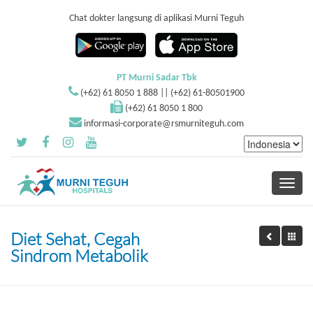
Chat dokter langsung di aplikasi Murni Teguh
PT Murni Sadar Tbk
(+62) 61 8050 1 888 || (+62) 61-80501900
(+62) 61 8050 1 800
informasi-corporate@rsmurniteguh.com
Toggle
navigati
Diet Sehat, Cegah
Sindrom Metabolik