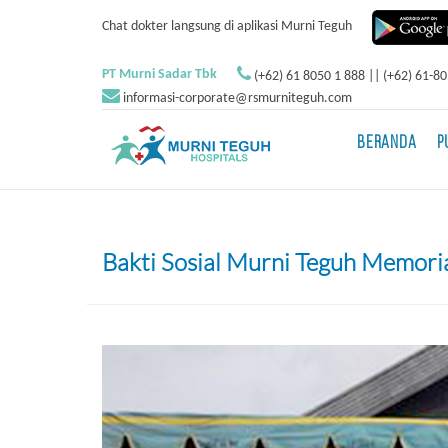
Chat dokter langsung di aplikasi Murni Teguh
PT Murni Sadar Tbk
(+62) 61 8050 1 888 || (+62) 61-8
informasi-corporate@rsmurniteguh.com
BERANDA
P
Bakti Sosial Murni Teguh Memori