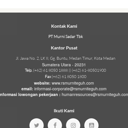
Kontak Kami
PT Murni Sadar Tbk
Kantor Pusat
Jl. Jawa No. 2, LK II, Gg. Buntu, Medan Timur, Kota Medan
Sumatera Utara - 20231
Telp.
(+62) 61 8050 1888 || (+62) 61-80501900
Fax
(+62) 61 8050 1800
website:
www.rsmurniteguh.com
email:
informasi-corporate@rsmurniteguh.com
informasi lowongan pekerjaan :
humanresources@rsmurniteguh.co
Ikuti Kami