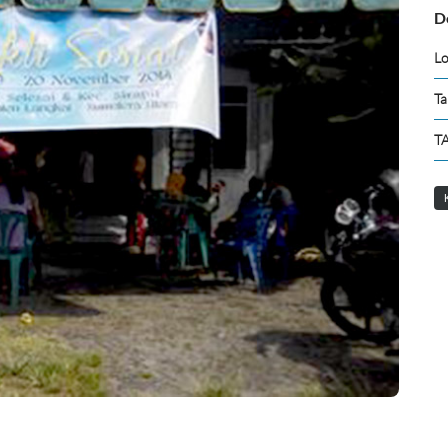
D
Lo
Ta
TA