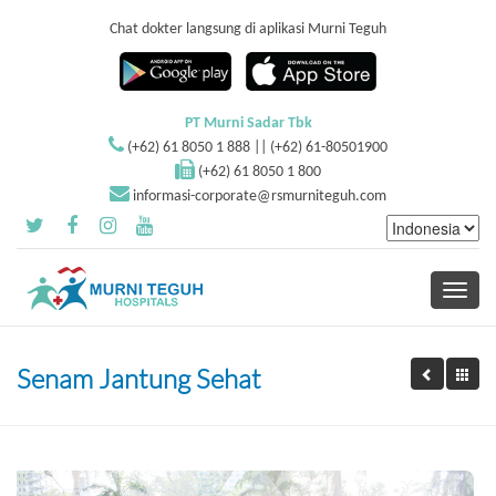
Chat dokter langsung di aplikasi Murni Teguh
PT Murni Sadar Tbk
(+62) 61 8050 1 888 || (+62) 61-80501900
(+62) 61 8050 1 800
informasi-corporate@rsmurniteguh.com
Toggle
navigati
Senam Jantung Sehat