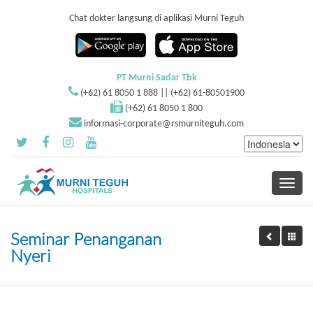
Chat dokter langsung di aplikasi Murni Teguh
PT Murni Sadar Tbk
(+62) 61 8050 1 888 || (+62) 61-80501900
(+62) 61 8050 1 800
informasi-corporate@rsmurniteguh.com
Toggle
navigati
Seminar Penanganan
Nyeri