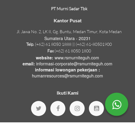
PT Murni Sadar Tbk
Kantor Pusat
Jl. Jawa No. 2, LK II, Gg. Buntu, Medan Timur, Kota Medan
Sumatera Utara - 20231
Telp.
(+62) 61 8050 1888 || (+62) 61-80501900
Fax
(+62) 61 8050 1800
website:
www.rsmurniteguh.com
email:
informasi-corporate@rsmurniteguh.com
informasi lowongan pekerjaan :
humanresources@rsmurniteguh.com
Ikuti Kami
© Copyright 2026 by
Murni Teguh Hospitals
.
Version : 1.18.70
All