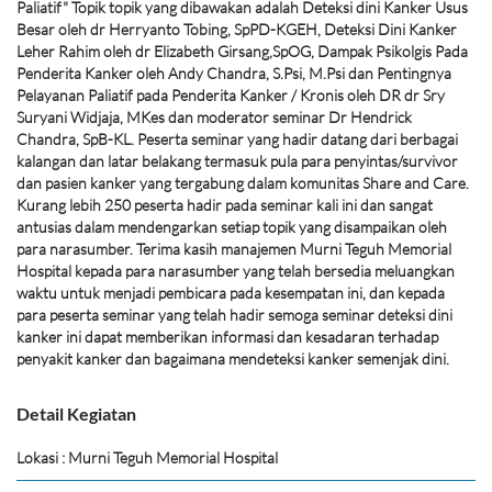
Paliatif" Topik topik yang dibawakan adalah Deteksi dini Kanker Usus
Besar oleh dr Herryanto Tobing, SpPD-KGEH, Deteksi Dini Kanker
Leher Rahim oleh dr Elizabeth Girsang,SpOG, Dampak Psikolgis Pada
Penderita Kanker oleh Andy Chandra, S.Psi, M.Psi dan Pentingnya
Pelayanan Paliatif pada Penderita Kanker / Kronis oleh DR dr Sry
Suryani Widjaja, MKes dan moderator seminar Dr Hendrick
Chandra, SpB-KL. Peserta seminar yang hadir datang dari berbagai
kalangan dan latar belakang termasuk pula para penyintas/survivor
dan pasien kanker yang tergabung dalam komunitas Share and Care.
Kurang lebih 250 peserta hadir pada seminar kali ini dan sangat
antusias dalam mendengarkan setiap topik yang disampaikan oleh
para narasumber. Terima kasih manajemen Murni Teguh Memorial
Hospital kepada para narasumber yang telah bersedia meluangkan
waktu untuk menjadi pembicara pada kesempatan ini, dan kepada
para peserta seminar yang telah hadir semoga seminar deteksi dini
kanker ini dapat memberikan informasi dan kesadaran terhadap
penyakit kanker dan bagaimana mendeteksi kanker semenjak dini.
Detail Kegiatan
Lokasi : Murni Teguh Memorial Hospital