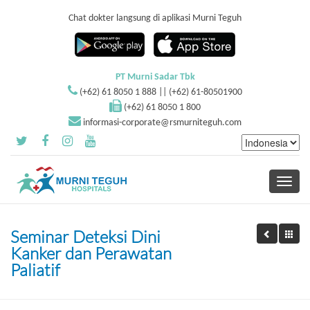
Chat dokter langsung di aplikasi Murni Teguh
PT Murni Sadar Tbk
(+62) 61 8050 1 888 || (+62) 61-80501900
(+62) 61 8050 1 800
informasi-corporate@rsmurniteguh.com
Toggle
navigati
Seminar Deteksi Dini
Kanker dan Perawatan
Paliatif