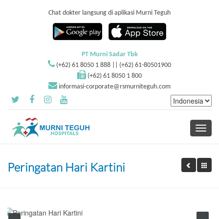
Chat dokter langsung di aplikasi Murni Teguh
PT Murni Sadar Tbk
(+62) 61 8050 1 888 || (+62) 61-80501900
(+62) 61 8050 1 800
informasi-corporate@rsmurniteguh.com
Toggle
navigati
Peringatan Hari Kartini