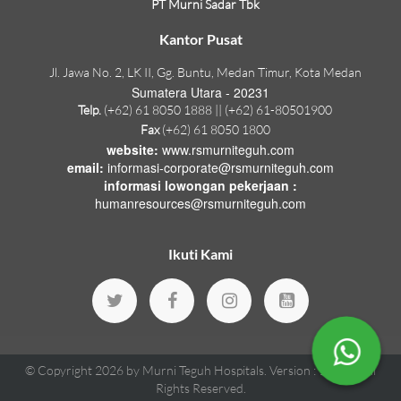
PT Murni Sadar Tbk
Kantor Pusat
Jl. Jawa No. 2, LK II, Gg. Buntu, Medan Timur, Kota Medan
Sumatera Utara - 20231
Telp.
(+62) 61 8050 1888 || (+62) 61-80501900
Fax
(+62) 61 8050 1800
website:
www.rsmurniteguh.com
email:
informasi-corporate@rsmurniteguh.com
informasi lowongan pekerjaan :
humanresources@rsmurniteguh.com
Ikuti Kami
© Copyright 2026 by
Murni Teguh Hospitals
.
Version : 1.18.70
All
Rights Reserved.