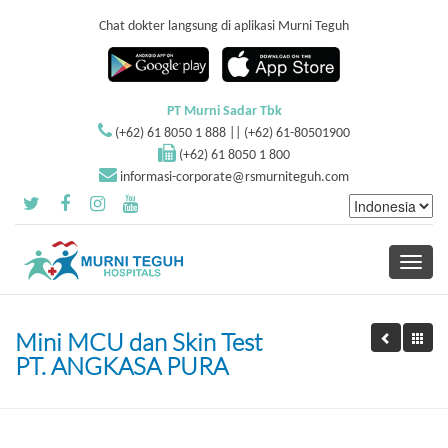
Chat dokter langsung di aplikasi Murni Teguh
PT Murni Sadar Tbk
(+62) 61 8050 1 888 || (+62) 61-80501900
(+62) 61 8050 1 800
informasi-corporate@rsmurniteguh.com
Toggle
navigati
Mini MCU dan Skin Test
PT. ANGKASA PURA