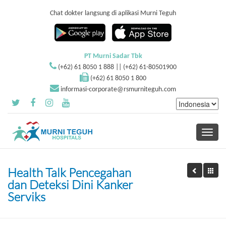
Chat dokter langsung di aplikasi Murni Teguh
PT Murni Sadar Tbk
(+62) 61 8050 1 888 || (+62) 61-80501900
(+62) 61 8050 1 800
informasi-corporate@rsmurniteguh.com
Toggle
navigati
Health Talk Pencegahan
dan Deteksi Dini Kanker
Serviks