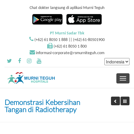
Chat dokter langsung di aplikasi Murni Teguh
PT Murni Sadar Tbk
(+62) 61 8050 1 888 || (+62) 61-80501900
(+62) 61 8050 1 800
informasi-corporate@rsmurniteguh.com
Toggle
navigati
Demonstrasi Kebersihan
Tangan di Radiotherapy