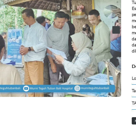
Tu
Es
pe
me
be
me
da
da
di
D
Lo
Ta
TA