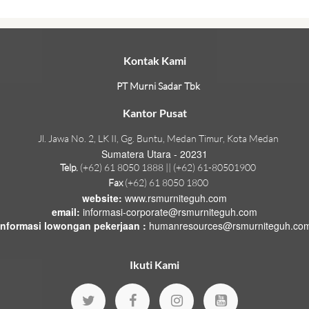
Kontak Kami
PT Murni Sadar Tbk
Kantor Pusat
Jl. Jawa No. 2, LK II, Gg. Buntu, Medan Timur, Kota Medan
Sumatera Utara - 20231
Telp.
(+62) 61 8050 1888 || (+62) 61-80501900
Fax
(+62) 61 8050 1800
website:
www.rsmurniteguh.com
email:
informasi-corporate@rsmurniteguh.com
informasi lowongan pekerjaan :
humanresources@rsmurniteguh.co
Ikuti Kami