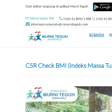
Chat dokter langsung di aplikasi Murni Teguh
PT Murni Sadar Tbk
(+62) 61 8050 1 888 || (+62) 61-8
informasi-corporate@rsmurniteguh.com
BERANDA
P
CSR Check BMI (Indeks Massa Tu