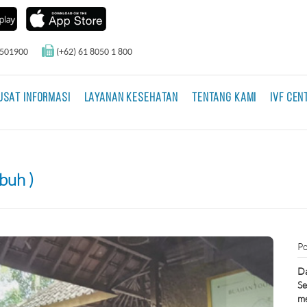
0501900
(+62) 61 8050 1 800
USAT INFORMASI
LAYANAN KESEHATAN
TENTANG KAMI
IVF CEN
buh )
Po
Da
Se
me