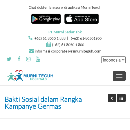
Chat dokter langsung di aplikasi Murni Teguh
PT Murni Sadar Tbk
(+62) 61 8050 1 888 || (+62) 61-80501900
(+62) 61 8050 1 800
informasi-corporate@rsmurniteguh.com
Toggle
navigati
Bakti Sosial dalam Rangka
Kampanye Germas