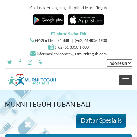
Chat dokter langsung di aplikasi Murni Teguh
PT Murni Sadar Tbk
(+62) 61 8050 1 888 || (+62) 61-80501900
(+62) 61 8050 1 800
informasi-corporate@rsmurniteguh.com
Toggle
navigati
MURNI TEGUH TUBAN BALI
Daftar Spesialis