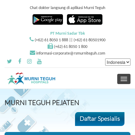
Chat dokter langsung di aplikasi Murni Teguh
PT Murni Sadar Tbk
(+62) 61 8050 1 888 || (+62) 61-80501900
(+62) 61 8050 1 800
informasi-corporate@rsmurniteguh.com
Toggle
navigati
MURNI TEGUH PEJATEN
Daftar Spesialis