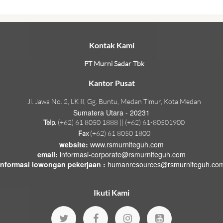
Kontak Kami
PT Murni Sadar Tbk
Kantor Pusat
Jl. Jawa No. 2, LK II, Gg. Buntu, Medan Timur, Kota Medan
Sumatera Utara - 20231
Telp.
(+62) 61 8050 1888 || (+62) 61-80501900
Fax
(+62) 61 8050 1800
website:
www.rsmurniteguh.com
email:
informasi-corporate@rsmurniteguh.com
informasi lowongan pekerjaan :
humanresources@rsmurniteguh.co
Ikuti Kami