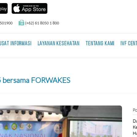
0501900
(+62) 61 8050 1 800
USAT INFORMASI
LAYANAN KESEHATAN
TENTANG KAMI
IVF CEN
025 bersama FORWAKES
Po
Da
Ke
Ha