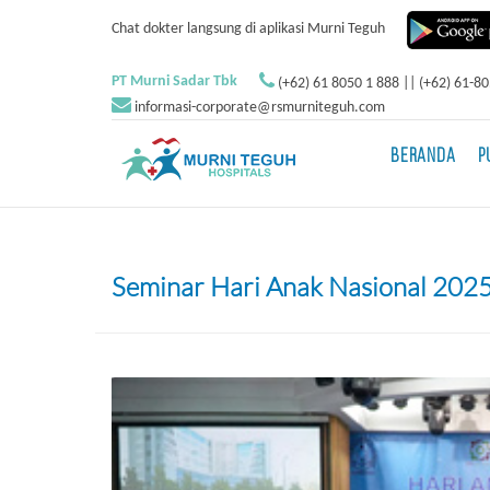
Chat dokter langsung di aplikasi Murni Teguh
PT Murni Sadar Tbk
(+62) 61 8050 1 888 || (+62) 61-8
informasi-corporate@rsmurniteguh.com
BERANDA
P
Seminar Hari Anak Nasional 2