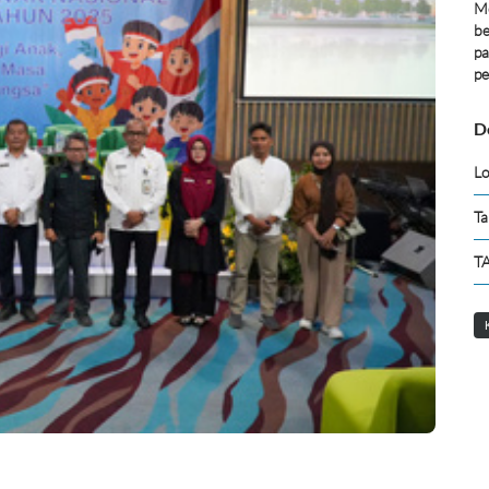
Me
be
pa
pe
D
Lo
Ta
TA