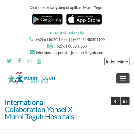
Chat dokter langsung di aplikasi Murni Teguh
PT Murni Sadar Tbk
(+62) 61 8050 1 888 || (+62) 61-80501900
(+62) 61 8050 1 800
informasi-corporate@rsmurniteguh.com
Toggle
navigati
International
Colaboration Yonsei X
Murni Teguh Hospitals