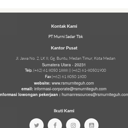
Kontak Kami
PT Murni Sadar Tbk
Kantor Pusat
Jl. Jawa No. 2, LK II, Gg. Buntu, Medan Timur, Kota Medan
Sumatera Utara - 20231
Telp.
(+62) 61 8050 1888 || (+62) 61-80501900
Fax
(+62) 61 8050 1800
website:
www.rsmurniteguh.com
email:
informasi-corporate@rsmurniteguh.com
informasi lowongan pekerjaan :
humanresources@rsmurniteguh.co
Ikuti Kami