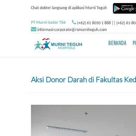
Chat dokter langsung di aplikasi Murni Teguh
PT Murni Sadar Tbk
(+62) 61 8050 1 888 || (+62) 61-8
informasi-corporate@rsmurniteguh.com
BERANDA
P
Aksi Donor Darah di Fakultas K