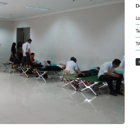
D
Lo
Ta
TA