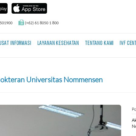
0501900
(+62) 61 8050 1 800
USAT INFORMASI
LAYANAN KESEHATAN
TENTANG KAMI
IVF CEN
edokteran Universitas Nommensen
Po
Ak
N