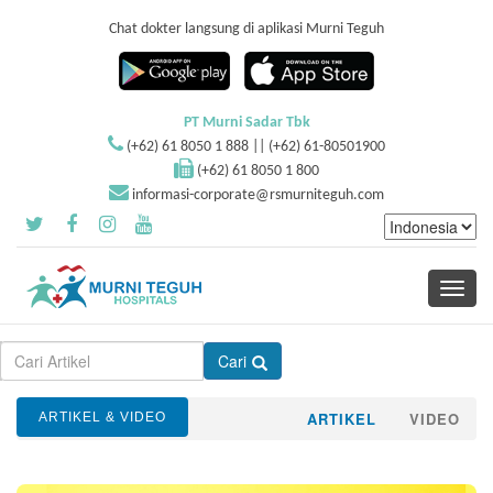
Chat dokter langsung di aplikasi Murni Teguh
PT Murni Sadar Tbk
(+62) 61 8050 1 888 || (+62) 61-80501900
(+62) 61 8050 1 800
informasi-corporate@rsmurniteguh.com
Toggle
navigati
Cari
ARTIKEL
VIDEO
ARTIKEL & VIDEO