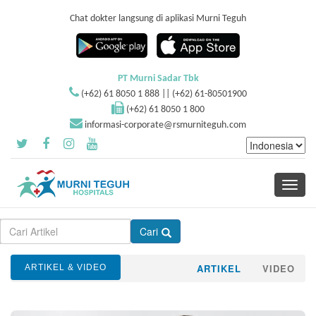
Chat dokter langsung di aplikasi Murni Teguh
PT Murni Sadar Tbk
(+62) 61 8050 1 888 || (+62) 61-80501900
(+62) 61 8050 1 800
informasi-corporate@rsmurniteguh.com
Toggle
navigati
Cari
ARTIKEL
VIDEO
ARTIKEL & VIDEO